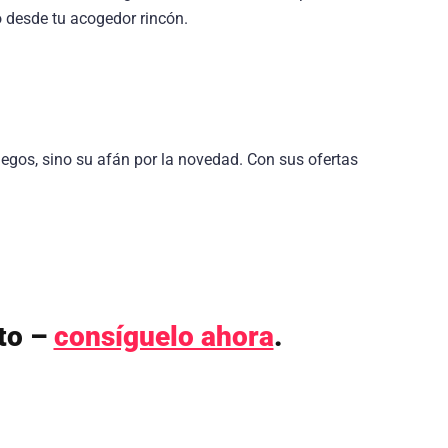
o desde tu acogedor rincón.
uegos, sino su afán por la novedad. Con sus ofertas
to –
consíguelo ahora
.