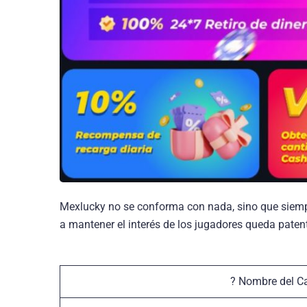
Mexlucky no se conforma con nada, sino que siempr
a mantener el interés de los jugadores queda paten
? Nombre del C