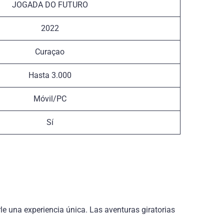
JOGADA DO FUTURO
2022
Curaçao
Hasta 3.000
Móvil/PC
Sí
 una experiencia única. Las aventuras giratorias