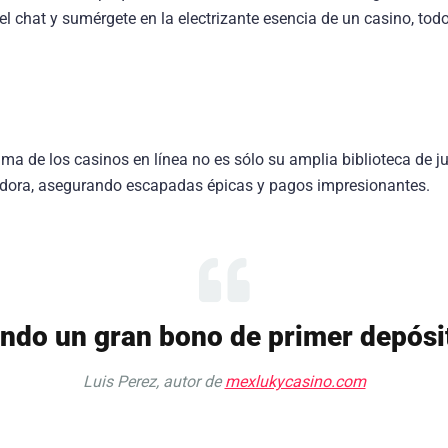
l chat y sumérgete en la electrizante esencia de un casino, tod
ma de los casinos en línea no es sólo su amplia biblioteca de j
adora, asegurando escapadas épicas y pagos impresionantes.
endo un gran bono de primer depósi
Luis Perez, autor de
mexlukycasino.com