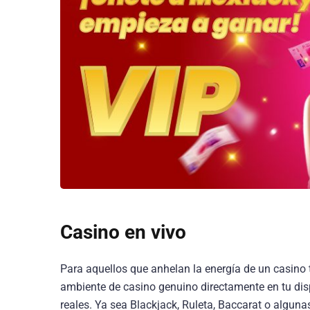
Casino en vivo
Para aquellos que anhelan la energía de un casino t
ambiente de casino genuino directamente en tu disp
reales. Ya sea Blackjack, Ruleta, Baccarat o algunas