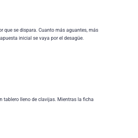
dor que se dispara. Cuanto más aguantes, más
puesta inicial se vaya por el desagüe.
n tablero lleno de clavijas. Mientras la ficha