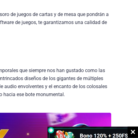
esoro de juegos de cartas y de mesa que pondrán a
software de juegos, te garantizamos una calidad de
temporales que siempre nos han gustado como las
intrincados diseños de los gigantes de múltiples
de audio envolventes y el encanto de los colosales
to hacia ese bote monumental.