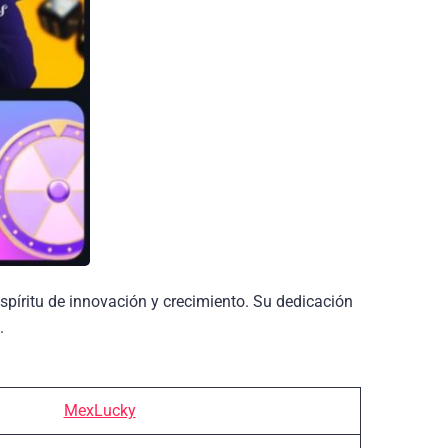
píritu de innovación y crecimiento. Su dedicación
.
MexLucky