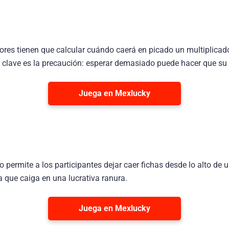
ores tienen que calcular cuándo caerá en picado un multiplica
clave es la precaución: esperar demasiado puede hacer que su a
Juega en Mexlucky
o permite a los participantes dejar caer fichas desde lo alto de u
 que caiga en una lucrativa ranura.
Juega en Mexlucky