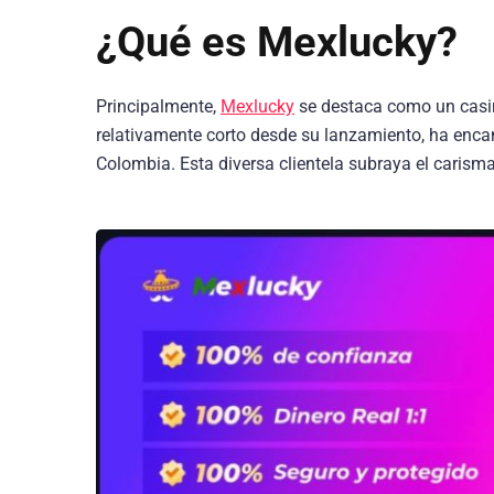
¿Qué es Mexlucky?
Principalmente,
Mexlucky
se destaca como un casino
relativamente corto desde su lanzamiento, ha encan
Colombia. Esta diversa clientela subraya el carism