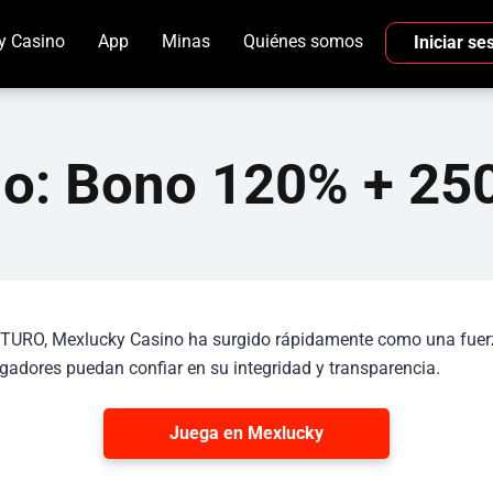
y Casino
App
Minas
Quiénes somos
Iniciar se
o: Bono 120% + 25
RO, Mexlucky Casino ha surgido rápidamente como una fuerza r
ugadores puedan confiar en su integridad y transparencia.
Juega en Mexlucky